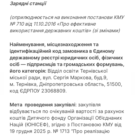
Зарядн
і
станці
ї
(оприлюднюється на виконання постанови КМУ
№ 710 від 11.10.2016 «Про ефективне
використання державних коштів» (зі змінами)
Найменування, місцезнаходження та
ідентифікаційний код замовника в Єдиному
державному реєстрі юридичних осіб, фізичних
осіб — підприємців та громадських формувань,
його категорія:
Відділ освіти Тернівської
міської ради, вул. Сергія Маркова, буд.9,
м. Тернівка, Дніпропетровська область, 51500,
код ЄДРПОУ 23068809.
Мета проведення закупівлі
: закупівля
відбувається по очікуваній вартості за рахунок
коштів Дитячого фонду Організації Об’єднаних
Націй (ЮНІСЕФ), згідно з Постановою КМУ від
19 грудня 2025 р. № 1713 “Про реалізацію