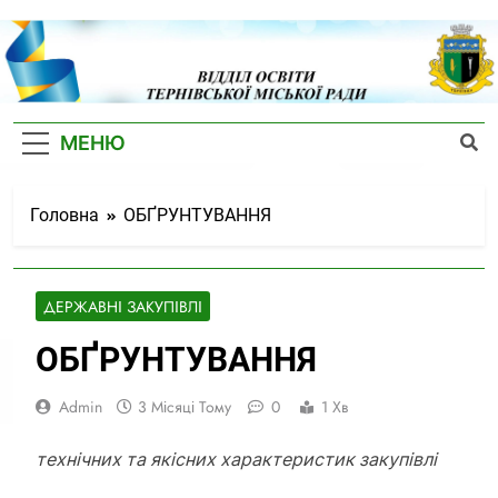
Скіп
до
контенту
Відділ
Освіти
МЕНЮ
Тернівсько
Міської
Головна
ОБҐРУНТУВАННЯ
Ради
ДЕРЖАВНІ ЗАКУПІВЛІ
ОБҐРУНТУВАННЯ
Admin
3 Місяці Тому
0
1 Хв
технічних та якісних характеристик закупівлі