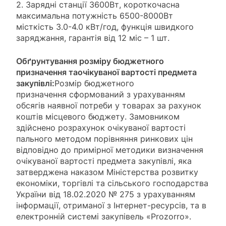
2. Зарядні станції 3600Вт, короткочасна
максимальна потужність 6500-8000Вт
місткість 3.0-4.0 кВт/год, функція швидкого
заряджання, гарантія від 12 міс – 1 шт.
Обґрунтування розміру бюджетного
призначення та
очікуваної вартості предмета
закупівлі:
Розмір бюджетного
призначення сформований з урахуванням
обсягів наявної потреби у товарах за рахунок
коштів місцевого бюджету. Замовником
здійснено розрахунок очікуваної вартості
пального методом порівняння ринкових цін
відповідно до примірної методики визначення
очікуваної вартості предмета закупівлі, яка
затверджена наказом Міністерства розвитку
економіки, торгівлі та сільського господарства
України від 18.02.2020 № 275 з урахуванням
інформації, отриманої з Інтернет-ресурсів, та в
електронній системі закупівель «Prozorro».