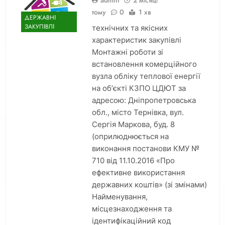
тому
0
1 хв
ДЕРЖАВНІ
ЗАКУПІВЛІ
технічних та якісних
характеристик закупівлі
Монтажні роботи зі
встановлення комерційного
вузла обліку теплової енергії
на об’єкті КЗПО ЦДЮТ за
адресою: Дніпропетровська
обл., місто Тернівка, вул.
Сергія Маркова, буд. 8
(оприлюднюється на
виконання постанови КМУ №
710 від 11.10.2016 «Про
ефективне використання
державних коштів» (зі змінами)
Найменування,
місцезнаходження та
ідентифікаційний код