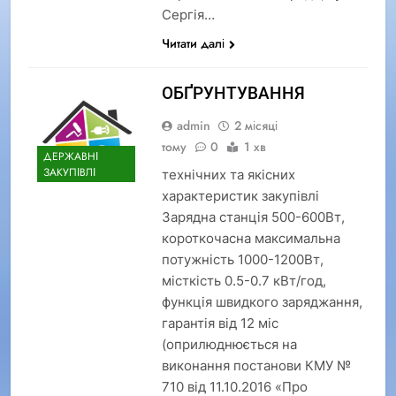
Сергія…
Читати далі
ОБҐРУНТУВАННЯ
admin
2 місяці
тому
0
1 хв
ДЕРЖАВНІ
ЗАКУПІВЛІ
технічних та якісних
характеристик закупівлі
Зарядна станція 500-600Вт,
короткочасна максимальна
потужність 1000-1200Вт,
місткість 0.5-0.7 кВт/год,
функція швидкого заряджання,
гарантія від 12 міс
(оприлюднюється на
виконання постанови КМУ №
710 від 11.10.2016 «Про