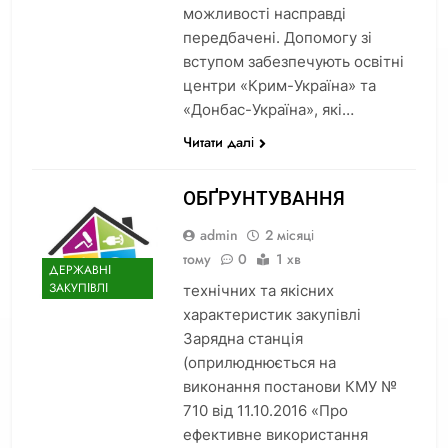
можливості насправді
передбачені. Допомогу зі
вступом забезпечують освітні
центри «Крим-Україна» та
«Донбас-Україна», які…
Читати далі
ОБҐРУНТУВАННЯ
admin
2 місяці
тому
0
1 хв
ДЕРЖАВНІ
ЗАКУПІВЛІ
технічних та якісних
характеристик закупівлі
Зарядна станція
(оприлюднюється на
виконання постанови КМУ №
710 від 11.10.2016 «Про
ефективне використання