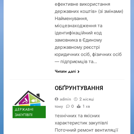
ефективне використання
державних коштів» (зі змінами)
Найменування,
місцезнаходження та
ідентифікаційний код
замовника в Єдиному
державному реєстрі
юридичних осіб, фізичних осіб
— підприємців та…
Читати далі
ОБҐРУНТУВАННЯ
admin
2 місяці
тому
0
1 хв
ДЕРЖАВНІ
ЗАКУПІВЛІ
технічних та якісних
характеристик закупівлі
Поточний ремонт вентиляції