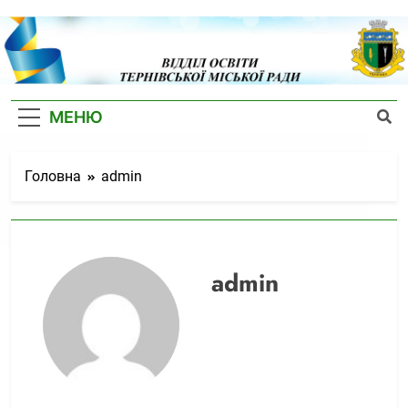
Скіп
до
контенту
Відділ
Освіти
МЕНЮ
Тернівсько
Міської
Головна
admin
Ради
admin