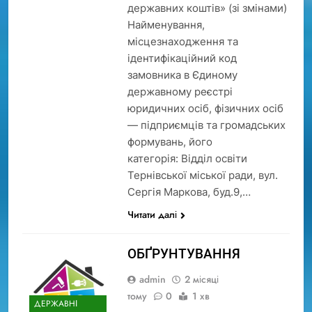
державних коштів» (зі змінами)
Найменування,
місцезнаходження та
ідентифікаційний код
замовника в Єдиному
державному реєстрі
юридичних осіб, фізичних осіб
— підприємців та громадських
формувань, його
категорія: Відділ освіти
Тернівської міської ради, вул.
Сергія Маркова, буд.9,…
Читати далі
ОБҐРУНТУВАННЯ
admin
2 місяці
тому
0
1 хв
ДЕРЖАВНІ