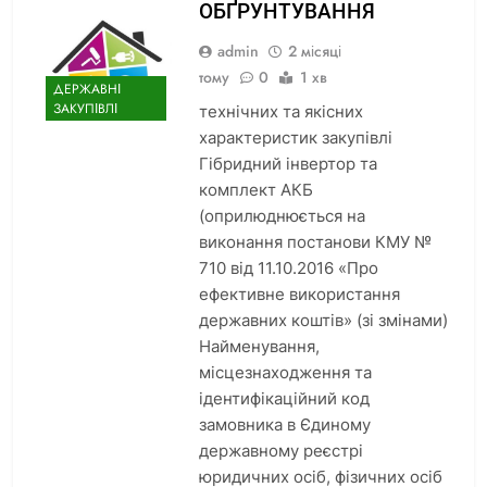
ОБҐРУНТУВАННЯ
admin
2 місяці
тому
0
1 хв
ДЕРЖАВНІ
ЗАКУПІВЛІ
технічних та якісних
характеристик закупівлі
Гібридний інвертор та
комплект АКБ
(оприлюднюється на
виконання постанови КМУ №
710 від 11.10.2016 «Про
ефективне використання
державних коштів» (зі змінами)
Найменування,
місцезнаходження та
ідентифікаційний код
замовника в Єдиному
державному реєстрі
юридичних осіб, фізичних осіб