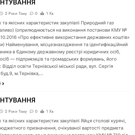
УНТУВАННЯ
2 Роки Тому
0
1 Хв
х та якісних характеристик закупівлі Природний газ
паливо) (оприлюднюється на виконання постанови КМУ №
11.10.2016 «Про ефективне використання державних коштів»
ами) Найменування, місцезнаходження та ідентифікаційний
вника в Єдиному державному реєстрі юридичних осіб,
 осіб — підприємців та громадських формувань, його
: Відділ освіти Тернівської міської ради, вул. Сергія
буд.9, м.Тернівка,…
і
УНТУВАННЯ
2 Роки Тому
0
1 Хв
 та якісних характеристик закупівлі Яйця столові курячі,
бюджетного призначення, очікуваної вартості предмета