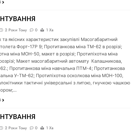
і
УНТУВАННЯ
2 Роки Тому
0
1 Хв
х та якісних характеристик закупівлі Масогабаритний
столета Форт-17Р 9; Протитанкова міна ТМ-62 в розрізі;
отна міна МОН-50, макет в розрізі; Протипіхотна міна
озрізі; Макет масогабаритний автомату ​​ Калашникова, ​​
7,62.; Протитанкова міна навчальна ПТМ-4; Протитанкова
чальна У-ТМ-62; Протипіхотна осколкова міна МОН-100,
алокітники тактичні універсальні з литою, гнучкою чашкою
тором;…
і
УНТУВАННЯ
2 Роки Тому
0
1 Хв