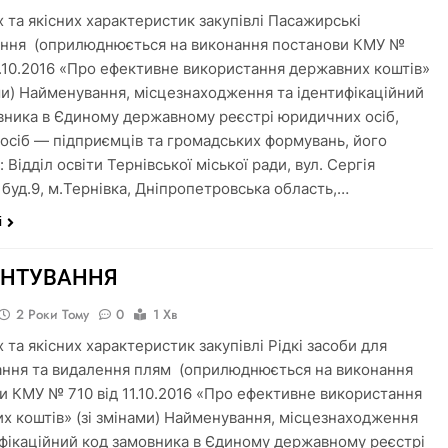
х та якісних характеристик закупівлі Пасажирські
ння (оприлюднюється на виконання постанови КМУ №
11.10.2016 «Про ефективне використання державних коштів»
ами) Найменування, місцезнаходження та ідентифікаційний
вника в Єдиному державному реєстрі юридичних осіб,
 осіб — підприємців та громадських формувань, його
: Відділ освіти Тернівської міської ради, вул. Сергія
 буд.9, м.Тернівка, Дніпропетровська область,…
і
УНТУВАННЯ
2 Роки Тому
0
1 Хв
 та якісних характеристик закупівлі Рідкі засоби для
ання та видалення плям (оприлюднюється на виконання
и КМУ № 710 від 11.10.2016 «Про ефективне використання
х коштів» (зі змінами) Найменування, місцезнаходження
ифікаційний код замовника в Єдиному державному реєстрі