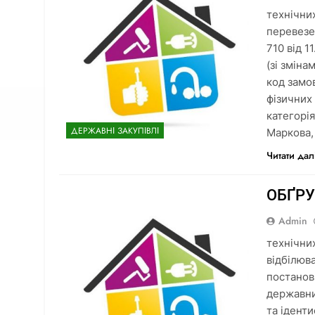
технічни
перевезе
710 від 
(зі змін
код замо
фізичних
категорія
ДЕРЖАВНІ ЗАКУПІВЛІ
Маркова,
Читати дал
ОБҐР
Admin
технічних
відбілюв
постанов
державни
та ідент