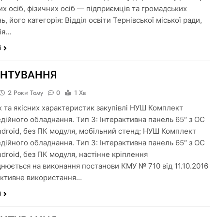
х осіб, фізичних осіб — підприємців та громадських
, його категорія: Відділ освіти Тернівської міської ради,
гія…
і
УНТУВАННЯ
2 Роки Тому
0
1 Хв
х та якісних характеристик закупівлі НУШ Комплект
дійного обладнання. Тип 3: Інтерактивна панель 65″ з ОС
Android, без ПК модуля, мобільний стенд; НУШ Комплект
дійного обладнання. Тип 3: Інтерактивна панель 65″ з ОС
ndroid, без ПК модуля, настінне кріплення
нюється на виконання постанови КМУ № 710 від 11.10.2016
ктивне використання…
і