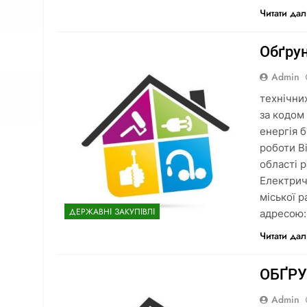
Читати дал
Обґру
Admin
технічни
за кодом
енергія 
роботи Ві
області 
Електрич
міської 
ДЕРЖАВНІ ЗАКУПІВЛІ
адресою:
Читати дал
ОБҐР
Admin