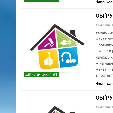
Читати дал
ОБҐР
Admin
технічни
макет пі
Протипіх
ПМН-2 в р
калібру 
міна нав
макет; Н
ДЕРЖАВНІ ЗАКУПІВЛІ
з протек
Читати дал
ОБҐР
Admin