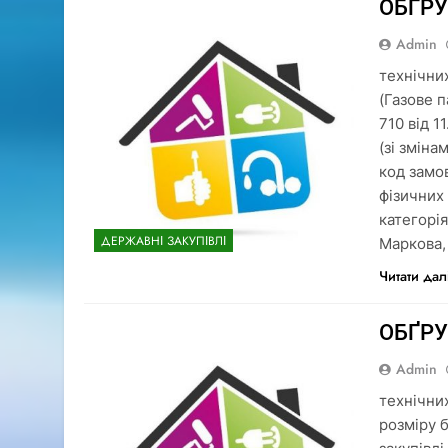
ОБҐР
Admin
технічни
(Газове 
710 від 
(зі змін
код замо
фізичних
категорія
ДЕРЖАВНІ ЗАКУПІВЛІ
Маркова, 
Читати дал
ОБҐР
Admin
технічних
розміру 