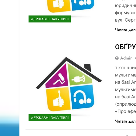
юридични
формувань
ДЕРЖАВНІ ЗАКУПІВЛІ
вул. Сер
Читати дал
ОБҐР
Admin
технічни
мультиме
на базі 
мультиме
на базі A
(оприлюд
«Про ефе
ДЕРЖАВНІ ЗАКУПІВЛІ
Читати дал