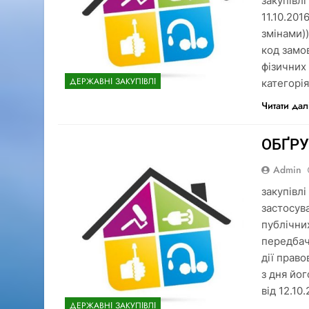
закупівл
11.10.20
змінами)
код замо
фізичних
ДЕРЖАВНІ ЗАКУПІВЛІ
категорія
Читати дал
ОБҐР
Admin
закупівлі
застосув
публічних
передбач
дії право
з дня йо
від 12.10
ДЕРЖАВНІ ЗАКУПІВЛІ