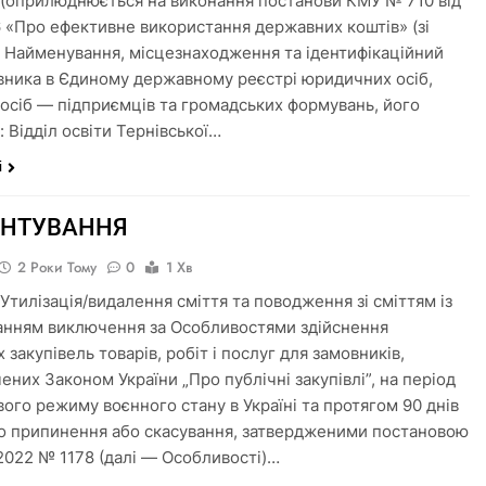
і (оприлюднюється на виконання постанови КМУ № 710 від
16 «Про ефективне використання державних коштів» (зі
) Найменування, місцезнаходження та ідентифікаційний
вника в Єдиному державному реєстрі юридичних осіб,
 осіб — підприємців та громадських формувань, його
: Відділ освіти Тернівської…
і
УНТУВАННЯ
2 Роки Тому
0
1 Хв
 Утилізація/видалення сміття та поводження зі сміттям із
анням виключення за Особливостями здійснення
 закупівель товарів, робіт і послуг для замовників,
ених Законом України „Про публічні закупівлі”, на період
вого режиму воєнного стану в Україні та протягом 90 днів
го припинення або скасування, затвердженими постановою
.2022 № 1178 (далі — Особливості)…