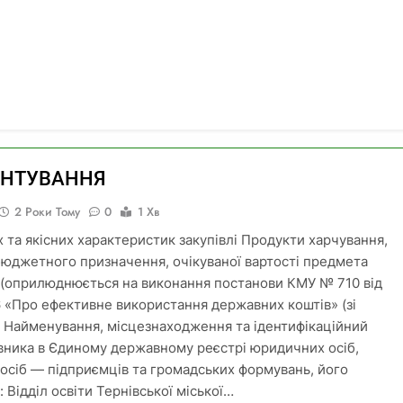
УНТУВАННЯ
2 Роки Тому
0
1 Хв
х та якісних характеристик закупівлі Продукти харчування,
бюджетного призначення, очікуваної вартості предмета
і (оприлюднюється на виконання постанови КМУ № 710 від
16 «Про ефективне використання державних коштів» (зі
) Найменування, місцезнаходження та ідентифікаційний
вника в Єдиному державному реєстрі юридичних осіб,
 осіб — підприємців та громадських формувань, його
: Відділ освіти Тернівської міської…