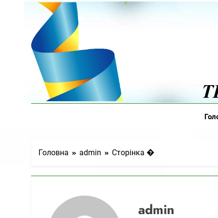
Скіп
до
контенту
Відділ
Гол
Головна
admin
Сторінка �
admin