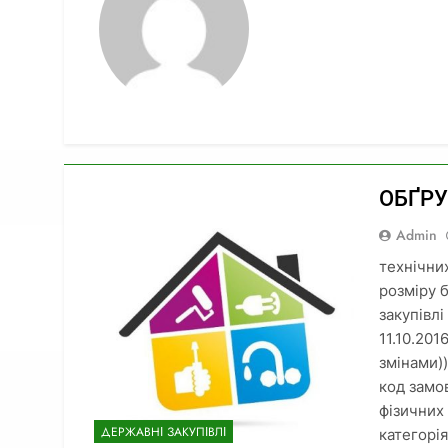
ОБҐР
Admin
технічни
розміру 
закупівл
11.10.20
змінами)
код замо
фізичних
ДЕРЖАВНІ ЗАКУПІВЛІ
категорія